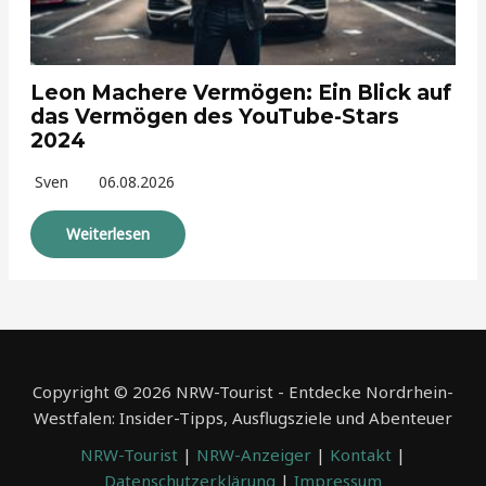
Leon Machere Vermögen: Ein Blick auf
das Vermögen des YouTube-Stars
2024
Sven
06.08.2026
Weiterlesen
Copyright © 2026 NRW-Tourist - Entdecke Nordrhein-
Westfalen: Insider-Tipps, Ausflugsziele und Abenteuer
NRW-Tourist
|
NRW-Anzeiger
|
Kontakt
|
Datenschutzerklärung
|
Impressum