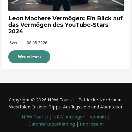
Leon Machere Vermögen: Ein Blick auf
das Vermögen des YouTube-Stars
2024
Sven
06.08.2026
Weiterlesen
Copyright © 2026 NRW-Tourist - Entdecke Nordrhein-
Westfalen: Insider-Tipps, Ausflugsziele und Abenteuer
NRW-Tourist
|
NRW-Anzeiger
|
Kontakt
|
Datenschutzerklärung
|
Impressum