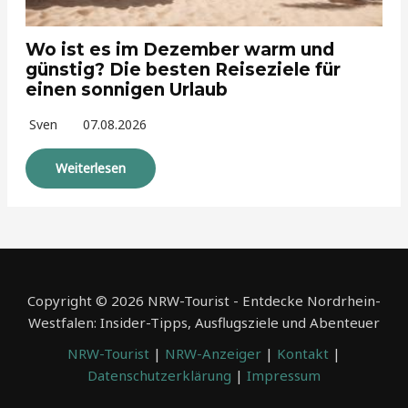
Wo ist es im Dezember warm und
günstig? Die besten Reiseziele für
einen sonnigen Urlaub
Sven
07.08.2026
Weiterlesen
Copyright © 2026 NRW-Tourist - Entdecke Nordrhein-
Westfalen: Insider-Tipps, Ausflugsziele und Abenteuer
NRW-Tourist
|
NRW-Anzeiger
|
Kontakt
|
Datenschutzerklärung
|
Impressum