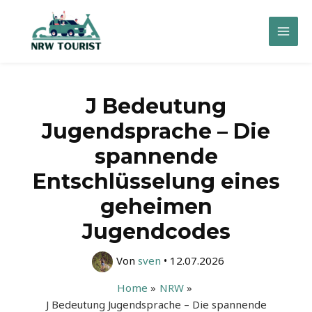
Zum
Inhalt
Mai
springen
Men
J Bedeutung
Jugendsprache – Die
spannende
Entschlüsselung eines
geheimen
Jugendcodes
Von
sven
•
12.07.2026
Home
NRW
J Bedeutung Jugendsprache – Die spannende