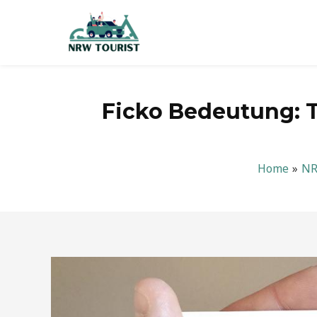
Zum
Inhalt
springen
Ficko Bedeutung: T
Home
N