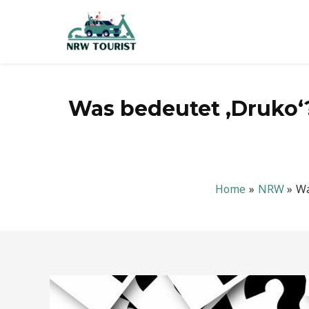
Zum
Inhalt
springen
Was bedeutet ‚Druko‘
Home
NRW
Wa