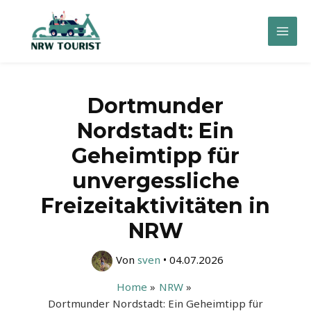
Zum
Inhalt
Mai
springen
Men
Dortmunder
Nordstadt: Ein
Geheimtipp für
unvergessliche
Freizeitaktivitäten in
NRW
Von
sven
•
04.07.2026
Home
NRW
Dortmunder Nordstadt: Ein Geheimtipp für