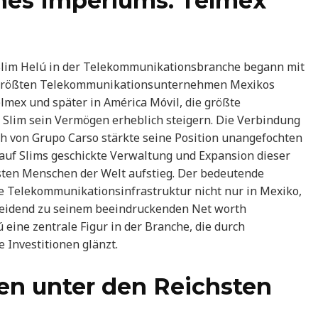
nes Imperiums: Telmex
Slim Helú in der Telekommunikationsbranche begann mit
r größten Telekommunikationsunternehmen Mexikos
elmex und später in América Móvil, die größte
 Slim sein Vermögen erheblich steigern. Die Verbindung
h von Grupo Carso stärkte seine Position unangefochten
uf Slims geschickte Verwaltung und Expansion dieser
sten Menschen der Welt aufstieg. Der bedeutende
ie Telekommunikationsinfrastruktur nicht nur in Mexiko,
heidend zu seinem beeindruckenden Net worth
ú eine zentrale Figur in der Branche, die durch
 Investitionen glänzt.
gen unter den Reichsten