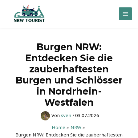
Zum
Inhalt
Mai
springen
Men
Burgen NRW:
Entdecken Sie die
zauberhaftesten
Burgen und Schlösser
in Nordrhein-
Westfalen
Von
sven
•
03.07.2026
Home
NRW
Burgen NRW: Entdecken Sie die zauberhaftesten