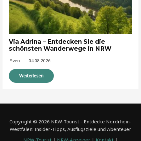
Via Adrina – Entdecken Sie die
schönsten Wanderwege in NRW
Sven
04.08.2026
Weiterlesen
Copyright © 2026 NRW-Tourist - Entdecke Nordrhein-
Westfalen: Insider-Tipps, Ausflugsziele und Abenteuer
NRW-Tourist
|
NRW-Anzeiger
|
Kontakt
|