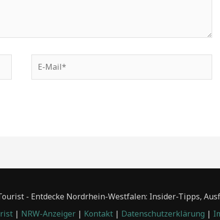
E-
Mail*
urist - Entdecke Nordrhein-Westfalen: Insider-Tipps, Aus
ist
|
NRW-Anzeiger
|
Kontakt
|
Datenschutzerklärung
|
I