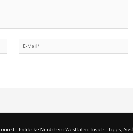
E-
Mail*
urist - Entdecke Nordrhein-Westfalen: Insider-Tipps, Aus