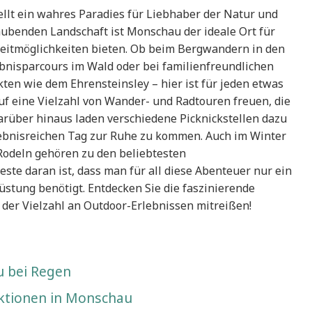
ellt ein wahres Paradies für Liebhaber der Natur und
ubenden Landschaft ist Monschau der ideale Ort für
eizeitmöglichkeiten bieten. Ob beim Bergwandern in den
nisparcours im Wald oder bei familienfreundlichen
ten wie dem Ehrensteinsley – hier ist für jeden etwas
uf eine Vielzahl von Wander- und Radtouren freuen, die
arüber hinaus laden verschiedene Picknickstellen dazu
lebnisreichen Tag zur Ruhe zu kommen. Auch im Winter
Rodeln gehören zu den beliebtesten
ste daran ist, dass man für all diese Abenteuer nur ein
stung benötigt. Entdecken Sie die faszinierende
 der Vielzahl an Outdoor-Erlebnissen mitreißen!
u bei Regen
ktionen in Monschau